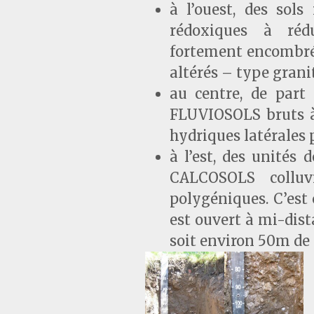
à l’ouest, des sol
rédoxiques à rédu
fortement encombrés 
altérés – type granit
au centre, de part 
FLUVIOSOLS bruts à 
hydriques latérales 
à l’est, des unités
CALCOSOLS colluv
polygéniques. C’est 
est ouvert à mi-dista
soit environ 50m de p