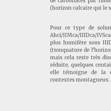
de carbonates par ruis
(horizon calcaire qui le
Pour ce type de solum
Ahci/IIMca/IIIDca/IVSc
plus humifère sous IIID
(tronquature de l’horizo
mais cela reste très di
réduite, quelques centa
elle témoigne de la 
contextes montagneux.