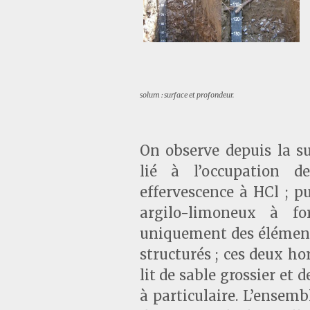
solum : surface et profondeur.
On observe depuis la s
lié à l’occupation d
effervescence à HCl ; p
argilo-limoneux à fo
uniquement des éléments
structurés ; ces deux ho
lit de sable grossier et d
à particulaire. L’ensem