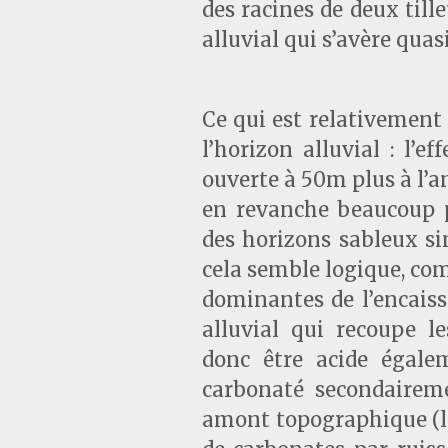
des racines de deux till
alluvial qui s’avère qua
Ce qui est relativement 
l’horizon alluvial : l’e
ouverte à 50m plus à l’
en revanche beaucoup pl
des horizons sableux si
cela semble logique, co
dominantes de l’encaiss
alluvial qui recoupe le
donc être acide égale
carbonaté secondaireme
amont topographique (les