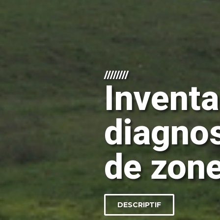
////////
Inventa
diagnos
de zon
DESCRIPTIF