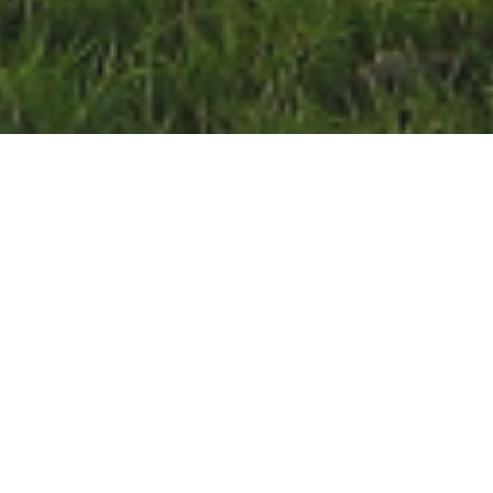
projet
prétés selon les Arrêtés sus-
ations sont rattachées aux
 et sols de zones humides