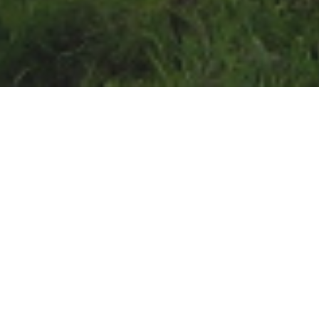
Maître d'
Divers
Descriptif
Dans le cadre de l’inventa
législation française imp
lorsque la végétation n’est p