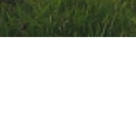
ouvrage
Type de 
Inventaire zones humides
ire des zones humides, la
tarière réalisés et inter
ose un diagnostic du sol
mentionnés. Les dénomin
as spontannée et ne permet
classes d’hydromorphie