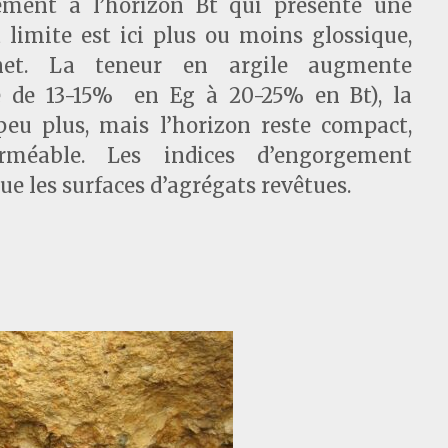
ement à l’horizon Bt qui présente une
 limite est ici plus ou moins glossique,
et. La teneur en argile augmente
e de 13-15% en Eg à 20-25% en Bt), la
peu plus, mais l’horizon reste compact,
méable. Les indices d’engorgement
e les surfaces d’agrégats revêtues.