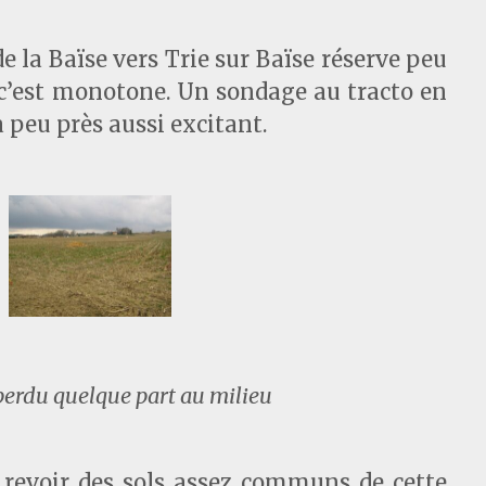
e la Baïse vers Trie sur Baïse réserve peu
et c’est monotone. Un sondage au tracto en
à peu près aussi excitant.
erdu quelque part au milieu
e revoir des sols assez communs de cette