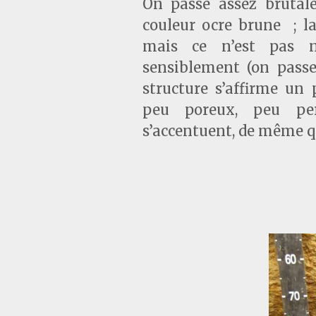
On passe assez brutal
couleur ocre brune ; la
mais ce n’est pas n
sensiblement (on pass
structure s’affirme un 
peu poreux, peu per
s’accentuent, de même qu